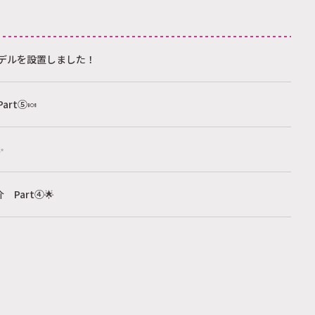
デルを設置しました！
art⑤🍬
✨
 Part④🌟